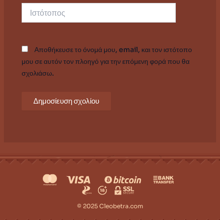
Ιστότοπος
Αποθήκευσε το όνομά μου, email, και τον ιστότοπο
μου σε αυτόν τον πλοηγό για την επόμενη φορά που θα
σχολιάσω.
© 2025 Cleobetra.com