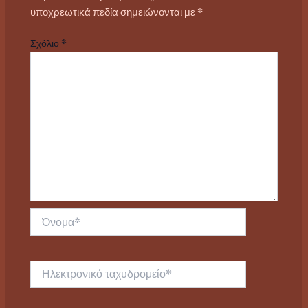
υποχρεωτικά πεδία σημειώνονται με
*
Σχόλιο
*
Όνομα*
Ηλεκτρονικό
ταχυδρομείο*