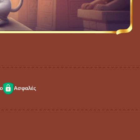
ο
Ασφαλές