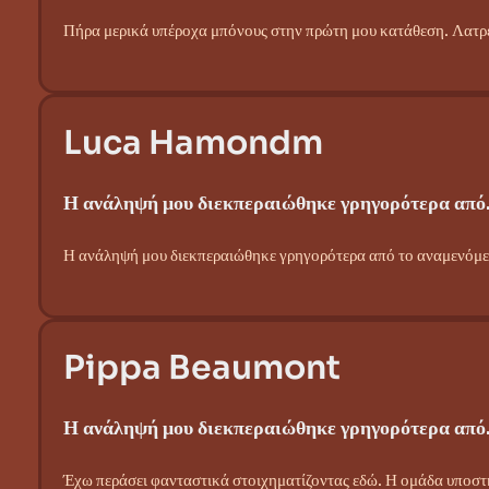
Πήρα μερικά υπέροχα μπόνους στην πρώτη μου κατάθεση. Λατρε
Luca Hamondm
Η ανάληψή μου διεκπεραιώθηκε γρηγορότερα από.
Η ανάληψή μου διεκπεραιώθηκε γρηγορότερα από το αναμενόμε
Pippa Beaumont
Η ανάληψή μου διεκπεραιώθηκε γρηγορότερα από.
Έχω περάσει φανταστικά στοιχηματίζοντας εδώ. Η ομάδα υποστ