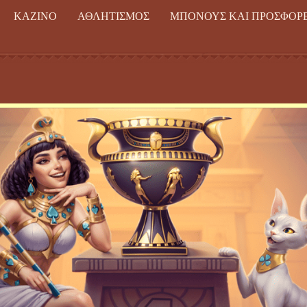
ΚΑΖΊΝΟ
ΑΘΛΗΤΙΣΜΌΣ
ΜΠΌΝΟΥΣ ΚΑΙ ΠΡΟΣΦΟΡ