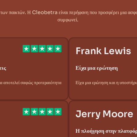
ές των παικτών. Η Cleobetra είναι περήφανη που προσφέρει μια ασφα
συμφωνεί.
Frank Lewis
εις
Είχα μια ερώτηση
α αποτελεί σαφώς προτεραιότητα
Είχα μια ερώτηση και η υποστήρ
Jerry Moore
Η πλοήγηση στην πλατφό