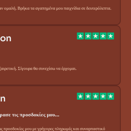
 ομαλή. Βρήκα τα αγαπημένα μου παιχνίδια σε δευτερόλεπτα.
ton
ξαιρετική. Σίγουρα θα συνεχίσω να έρχομαι.
on
σε τις προσδοκίες μου...
 προσδοκίες μου με γρήγορες πληρωμές και συναρπαστικό