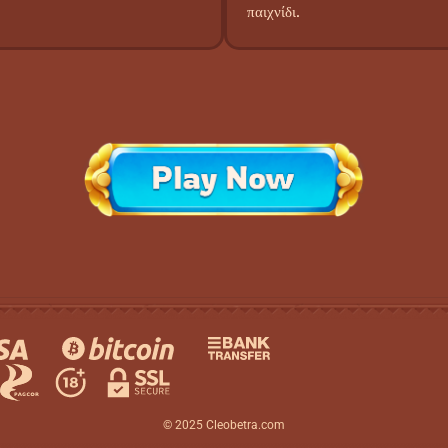
παιχνίδι.
© 2025 Cleobetra.com